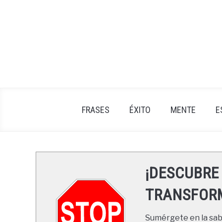
Skip
to
content
FRASES
ÉXITO
MENTE
E
¡DESCUBRE
TRANSFORM
Sumérgete en la sabi