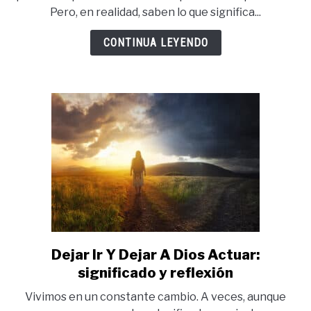
Espiritual:
Pero, en realidad, saben lo que significa...
significado
y
CONTINUA LEYENDO
características
Dejar Ir Y Dejar A Dios Actuar:
link
to
significado y reflexión
Dejar
Vivimos en un constante cambio. A veces, aunque
Ir