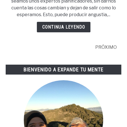
seamos unos expertos planificadores, sin darnos
Y
cuenta las cosas cambian y dejan de salir como lo
Dejar
esperamos. Esto, puede producir angustia,...
A
Dios
CONTINUA LEYENDO
Actuar:
significado
y
PRÓXIMO
reflexión
BIENVENIDO A EXPANDE TU MENTE