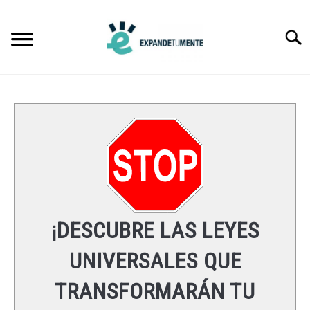
Skip
to
Searc
content
FRASES
ÉXITO
MENTE
ESPIRITUALIDAD
¡DESCUBRE LAS LEYES
LEYES UNIVERSALES
UNIVERSALES QUE
TRANSFORMARÁN TU
RECURSOS