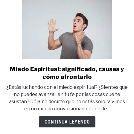
Reflexión
Miedo Espiritual: significado, causas y
link
to
cómo afrontarlo
Miedo
¿Estás luchando con el miedo espiritual? ¿Sientes que
Espiritual:
no puedes avanzar en tu fe por las cosas que te
significado,
asustan? Déjame decirte que no estás solo. Vivimos
causas
en un mundo convulsionado, lleno de...
y
cómo
CONTINUA LEYENDO
afrontarlo