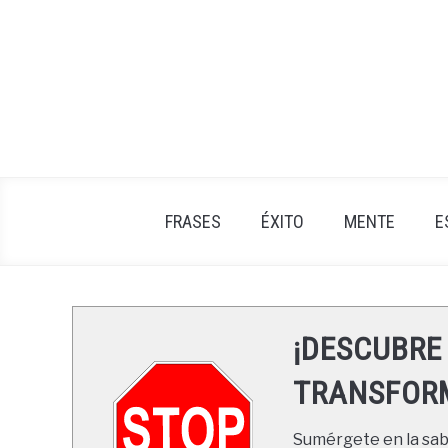
Skip
to
content
FRASES
ÉXITO
MENTE
E
¡DESCUBRE
TRANSFORM
Sumérgete en la sabi