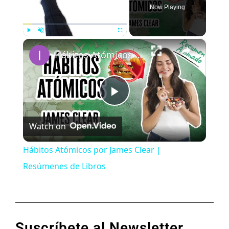
Now Playing
×
Play
Unmute
Fullscreen
Hábitos Atómicos por James Clear | Resúmenes de Libros
Play
Watch on
Video
Hábitos Atómicos por James Clear |
Resúmenes de Libros
Suscríbete al Newsletter