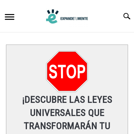
Skip
to
Searc
content
FRASES
ÉXITO
MENTE
ESPIRITUALIDAD
¡DESCUBRE LAS LEYES
LEYES UNIVERSALES
UNIVERSALES QUE
TRANSFORMARÁN TU
RECURSOS