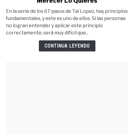
Merecer Lo Quieres
Para
Tener
En la serie de los 67 pasos de Tai Lopez, hay principios
Lo
fundamentales, y este es uno de ellos. Si las personas
Que
no logran entender y aplicar este principio
Quieres
correctamente, será muy difícil que...
Debes
Merecer
CONTINUA LEYENDO
Lo
Quieres