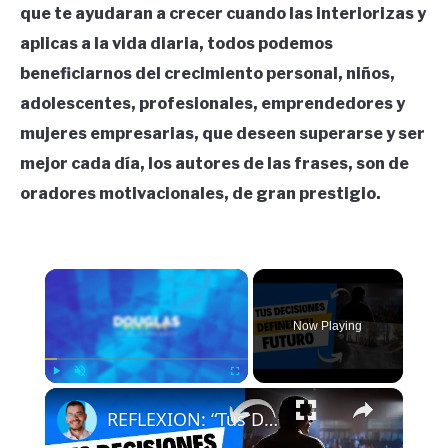
que te ayudaran a crecer cuando las interiorizas y
aplicas a la vida diaria, todos podemos
beneficiarnos del crecimiento personal, niños,
adolescentes, profesionales, emprendedores y
mujeres empresarias, que deseen superarse y ser
mejor cada día, los autores de las frases, son de
oradores motivacionales, de gran prestigio.
×
Now Playing
×
Play
Unmute
Fullscreen
REFLEXION: “Tus Decisiones Definen Tu Futuro: Esto es lo que debes saber”.