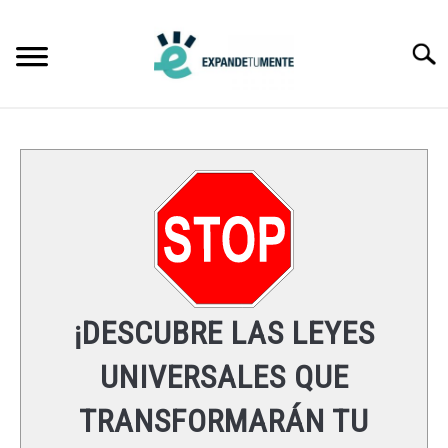
Skip
to
Searc
content
FRASES
ÉXITO
MENTE
ESPIRITUALIDAD
¡DESCUBRE LAS LEYES
LEYES UNIVERSALES
UNIVERSALES QUE
TRANSFORMARÁN TU
RECURSOS