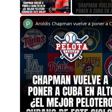
Play
Unmute
Fullscreen