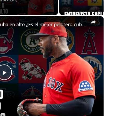
Now Playing
×
Aroldis Chapman vuelve a poner a Cuba en alto ¿Es el mejor pelotero cubano de este siglo?
Play
Video