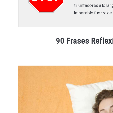
triunfadores a lo lar
imparable fuerza de 
90 Frases Reflex
Written
by
Ricardo
in
Frases