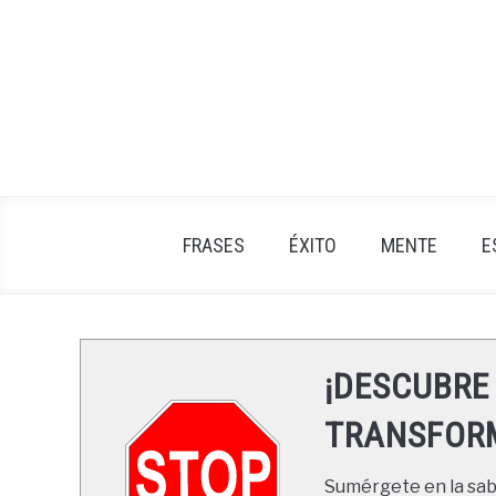
Skip
to
content
FRASES
ÉXITO
MENTE
E
¡DESCUBRE
TRANSFORM
Sumérgete en la sabi