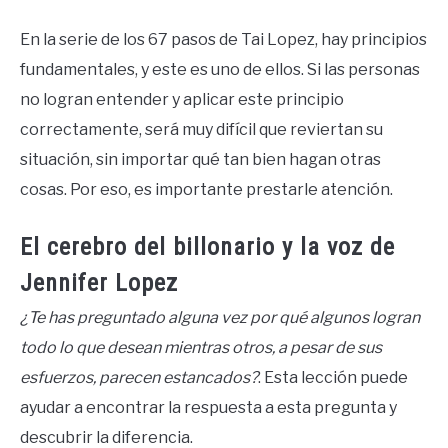
by
Ricardo
En la serie de los 67 pasos de Tai Lopez, hay principios
fundamentales, y este es uno de ellos. Si las personas
in
Expande
no logran entender y aplicar este principio
tu
correctamente, será muy difícil que reviertan su
mente
situación, sin importar qué tan bien hagan otras
cosas. Por eso, es importante prestarle atención.
El cerebro del billonario y la voz de
Jennifer Lopez
¿Te has preguntado alguna vez por qué algunos logran
todo lo que desean mientras otros, a pesar de sus
esfuerzos, parecen estancados?
. Esta lección puede
ayudar a encontrar la respuesta a esta pregunta y
descubrir la diferencia.