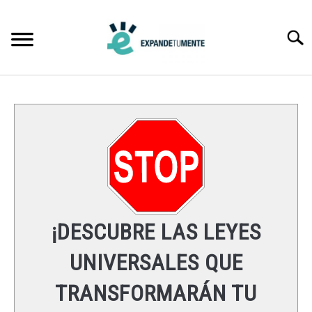
Skip
to
Searc
content
FRASES
ÉXITO
MENTE
ESPIRITUALIDAD
¡DESCUBRE LAS LEYES
LEYES UNIVERSALES
UNIVERSALES QUE
TRANSFORMARÁN TU
RECURSOS