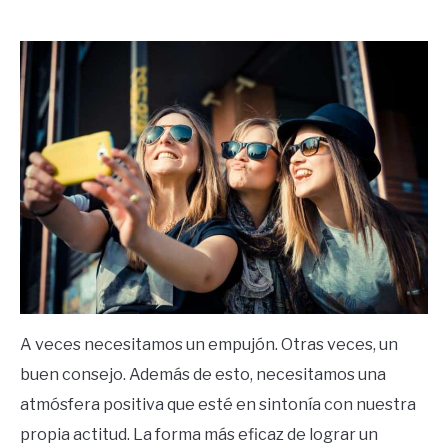
by
Ricardo
in
Éxito
A veces necesitamos un empujón. Otras veces, un
buen consejo. Además de esto, necesitamos una
atmósfera positiva que esté en sintonía con nuestra
propia actitud. La forma más eficaz de lograr un