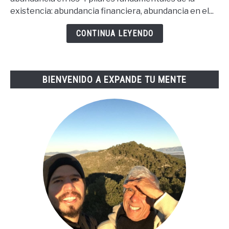
La
existencia: abundancia financiera, abundancia en el...
Buena
Vida
CONTINUA LEYENDO
De
Tai
Lopez
BIENVENIDO A EXPANDE TU MENTE
(67
Steps
En
Español)