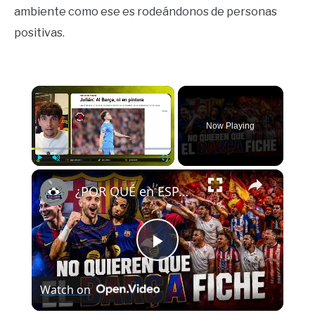
ambiente como ese es rodeándonos de personas
positivas.
×
Now Playing
×
Play
Unmute
Fullscreen
¿POR QUÉ en ESPAÑA NO QUIEREN que el BARÇA FICHE GRANDES JUGADORES?
Play
Watch on
Video