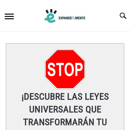
Skip
to
Searc
content
FRASES
ÉXITO
MENTE
ESPIRITUALIDAD
¡DESCUBRE LAS LEYES
LEYES UNIVERSALES
UNIVERSALES QUE
TRANSFORMARÁN TU
RECURSOS