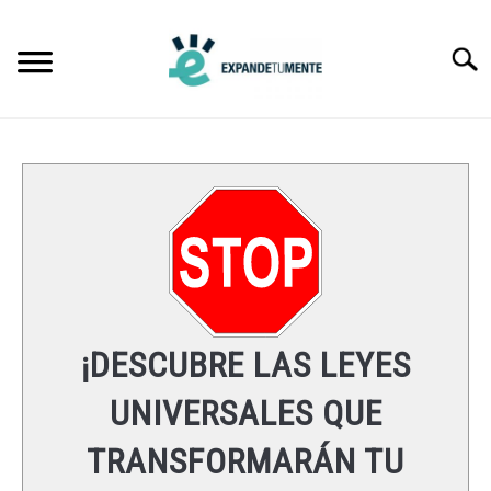
Skip
to
Searc
content
FRASES
ÉXITO
MENTE
ESPIRITUALIDAD
¡DESCUBRE LAS LEYES
LEYES UNIVERSALES
UNIVERSALES QUE
TRANSFORMARÁN TU
RECURSOS