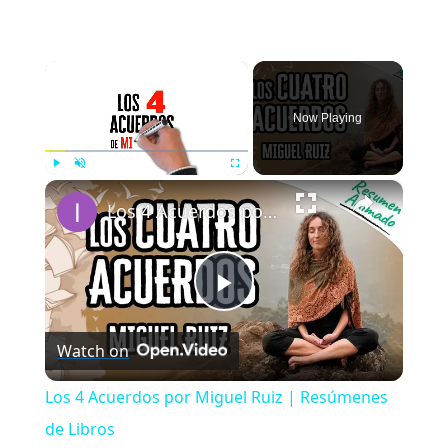
×
Now Playing
×
Play
Unmute
Fullscreen
Los 4 Acuerdos por Miguel Ruiz | Resúmenes de Libros
Play
Watch on
Video
Los 4 Acuerdos por Miguel Ruiz | Resúmenes
de Libros