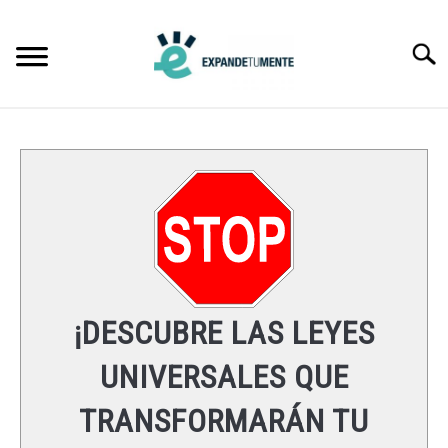
Skip
to
Searc
content
FRASES
ÉXITO
MENTE
ESPIRITUALIDAD
¡DESCUBRE LAS LEYES
LEYES UNIVERSALES
UNIVERSALES QUE
TRANSFORMARÁN TU
RECURSOS