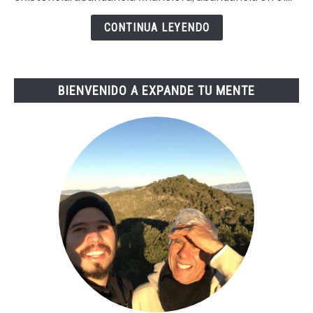
Buena
Vida
CONTINUA LEYENDO
De
Tai
Lopez
BIENVENIDO A EXPANDE TU MENTE
(67
Steps
En
Español)