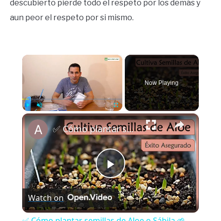
descubierto pierde todo el respeto por los demás y
aun peor el respeto por si mismo.
×
Now Playing
×
Play
Unmute
Fullscreen
✅ Cómo plantar semillas de Aloe o Sábila 🌱
Play
Watch on
Video
✅ Cómo plantar semillas de Aloe o Sábila 🌱