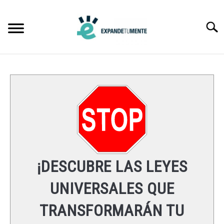
Skip
to
Searc
content
FRASES
ÉXITO
MENTE
ESPIRITUALIDAD
¡DESCUBRE LAS LEYES
LEYES UNIVERSALES
UNIVERSALES QUE
TRANSFORMARÁN TU
RECURSOS