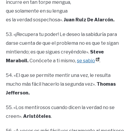
incurre en tan torpe mengua,
que solamente en su lengua
es la verdad sospechosa».
Juan Ruiz De Alarcón.
53. «¡Recupera tu poder! Le deseo la sabiduría para
darse cuenta de que el problema no es que te sigan
mintiendo; es que sigues creyéndole».
Steve
Maraboli.
Conócete a ti mismo,
se sabio
.
54. «El que se permite mentir una vez, le resulta
mucho más fácil hacerlo la segunda vez».
Thomas
Jefferson.
55. «Los mentirosos cuando dicen la verdad no se
creen».
Aristóteles
.
56. «A veces es más fácil ver claramente al mentiroso