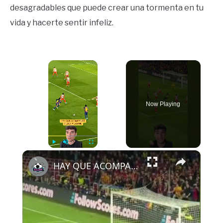
desagradables que puede crear una tormenta en tu
vida y hacerte sentir infeliz.
×
Now Playing
×
Play
Unmute
Fullscreen
HAY QUE ACOMPAÑAR MEJOR A LAMINE