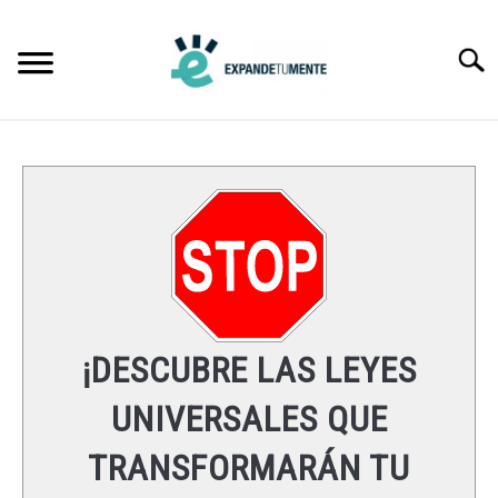
Skip
to
Searc
content
FRASES
ÉXITO
MENTE
ESPIRITUALIDAD
¡DESCUBRE LAS LEYES
LEYES UNIVERSALES
UNIVERSALES QUE
TRANSFORMARÁN TU
RECURSOS