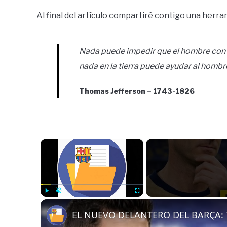
Al final del artículo compartiré contigo una herra
Nada puede impedir que el hombre con la
nada en la tierra puede ayudar al hombre
Thomas Jefferson – 1743-1826
×
Play
Unmute
Fullscreen
EL NUEVO DELANTERO DEL BARÇA: