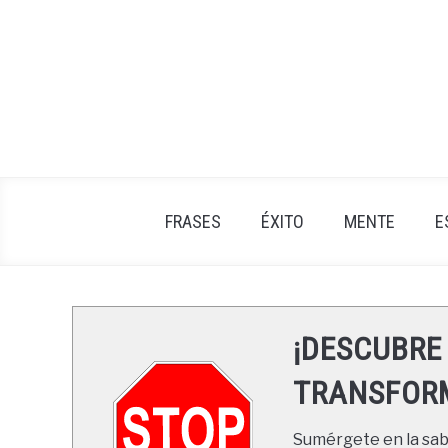
Skip
to
content
FRASES
ÉXITO
MENTE
E
¡DESCUBRE
TRANSFORM
Sumérgete en la sabi