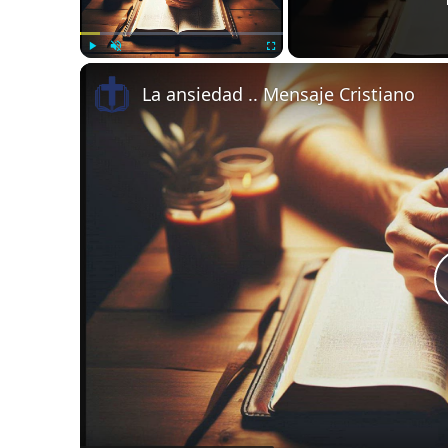
Play
Unmute
Fullscreen
La ansiedad .. Mensaje Cristiano