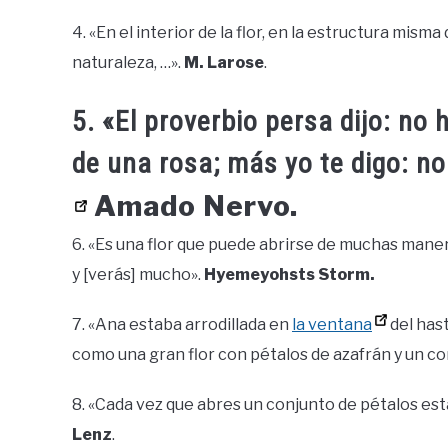
4. «En el interior de la flor, en la estructura mism
naturaleza, …».
M. Larose
.
5. «El proverbio persa dijo: no 
de una rosa; más yo te digo: no
Amado Nervo.
6. «Es una flor que puede abrirse de muchas maner
y [verás] mucho».
Hyemeyohsts Storm.
7. «Ana estaba arrodillada en
la ventana
del hast
como una gran flor con pétalos de azafrán y un c
8. «Cada vez que abres un conjunto de pétalos es
Lenz
.