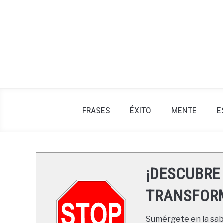
Skip
to
content
FRASES
ÉXITO
MENTE
E
¡DESCUBRE
TRANSFORM
Sumérgete en la sabi