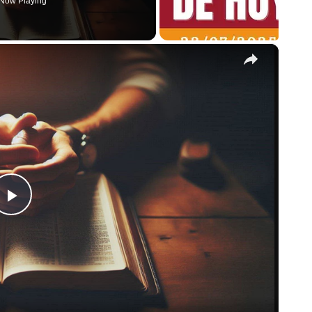
Now Playing
×
Play
Video