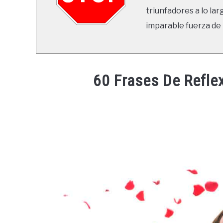
triunfadores a lo lar
imparable fuerza de 
60 Frases De Refle
Written
by
Ricardo
in
Frases