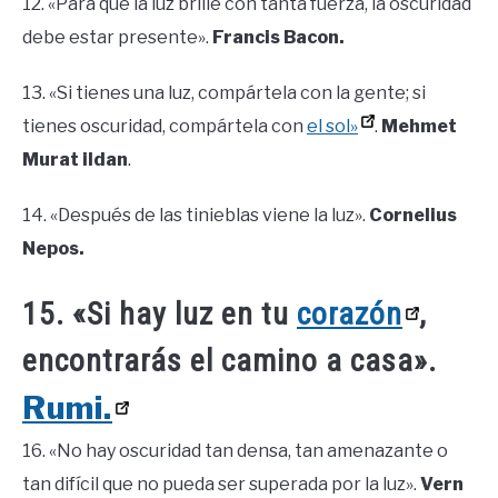
12. «Para que la luz brille con tanta fuerza, la oscuridad
debe estar presente».
Francis Bacon.
13. «Si tienes una luz, compártela con la gente; si
tienes oscuridad, compártela con
el sol»
.
Mehmet
Murat ildan
.
14. «Después de las tinieblas viene la luz».
Cornelius
Nepos.
15. «Si hay luz en tu
corazón
,
encontrarás el camino a casa».
Rumi.
16. «No hay oscuridad tan densa, tan amenazante o
tan difícil que no pueda ser superada por la luz».
Vern