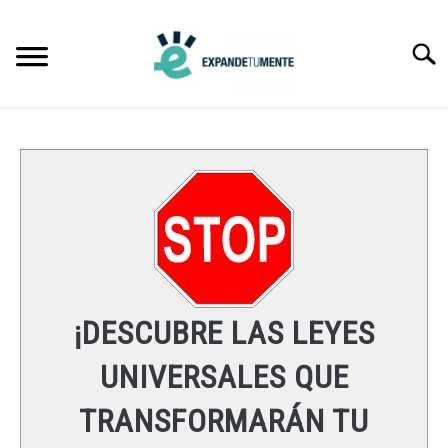
Skip
to
Searc
content
FRASES
ÉXITO
MENTE
ESPIRITUALIDAD
¡DESCUBRE LAS LEYES
LEYES UNIVERSALES
UNIVERSALES QUE
TRANSFORMARÁN TU
RECURSOS