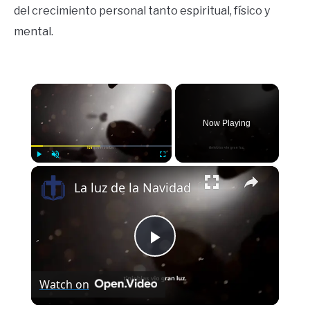
del crecimiento personal tanto espiritual, físico y
mental.
×
Now Playing
×
Play
Unmute
Fullscreen
La luz de la Navidad
Play
Watch on
Video