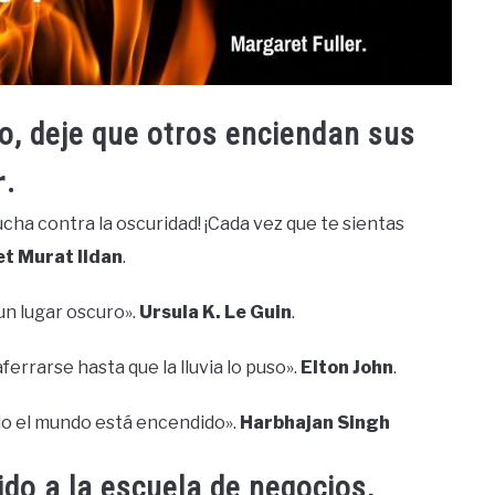
o, deje que otros enciendan sus
r
.
ucha contra la oscuridad! ¡Cada vez que te sientas
t Murat Ildan
.
 un lugar oscuro».
Ursula K. Le Guin
.
ferrarse hasta que la lluvia lo puso».
Elton John
.
odo el mundo está encendido».
Harbhajan Singh
do a la escuela de negocios,