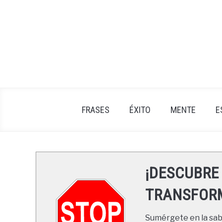
Skip
to
content
FRASES
ÉXITO
MENTE
E
¡DESCUBRE
TRANSFORM
Sumérgete en la sabi