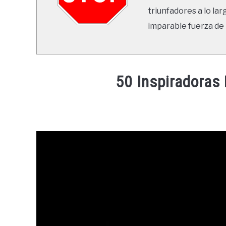
triunfadores a lo lar
imparable fuerza de 
50 Inspiradoras
Written
by
Ricardo
in
Frases