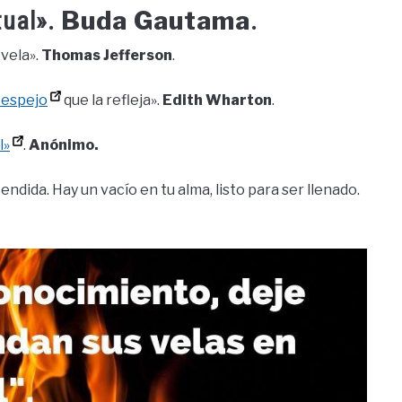
Buda Gautama
tual».
.
vela».
Thomas Jefferson
.
 espejo
que la refleja».
Edith Wharton
.
l»
.
Anónimo.
cendida. Hay un vacío en tu alma, listo para ser llenado.