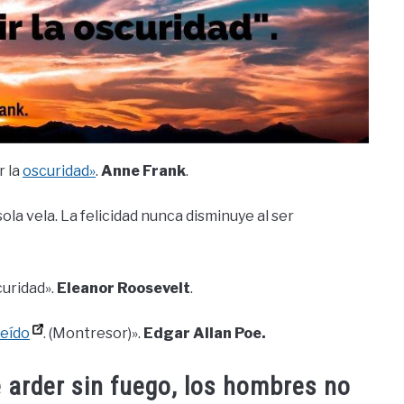
r la
oscuridad»
.
Anne Frank
.
la vela. La felicidad nunca disminuye al ser
curidad».
Eleanor Roosevelt
.
leído
. (Montresor)».
Edgar Allan Poe.
 arder sin fuego, los hombres no