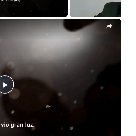
Now Playing
×
Play
Video