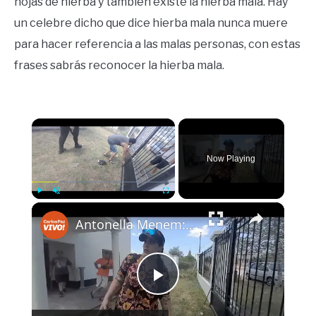
hojas de hierba y también existe la hierba mala. Hay
un celebre dicho que dice hierba mala nunca muere
para hacer referencia a las malas personas, con estas
frases sabrás reconocer la hierba mala.
×
Now Playing
×
Play
Unmute
Fullscreen
Antonella Menem: Recuperé mi casa en Parque Siquiman
Play