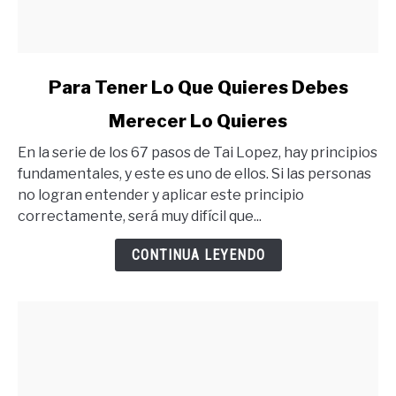
link
Para Tener Lo Que Quieres Debes
to
Merecer Lo Quieres
Para
Tener
En la serie de los 67 pasos de Tai Lopez, hay principios
Lo
fundamentales, y este es uno de ellos. Si las personas
Que
no logran entender y aplicar este principio
Quieres
correctamente, será muy difícil que...
Debes
Merecer
CONTINUA LEYENDO
Lo
Quieres