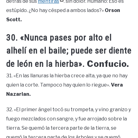
detrás de sus
mentiras
. sin dolor. Humano: Eso es
estúpido. ¿No hay césped a ambos lados?»
Orson
Scott.
30. «Nunca pases por alto el
alhelí en el baile; puede ser diente
Confucio.
de león en la hierba».
31. «En las llanuras la hierba crece alta, ya que no hay
quien la corte. Tampoco hay quien lo riegue».
Vera
Nazarian.
32. «El primer ángel tocó su trompeta, y vino granizo y
fuego mezclados con sangre, y fue arrojado sobre la
tierra. Se quemó la tercera parte de la tierra, se
quemó la tercera parte de los árboles y se quemó