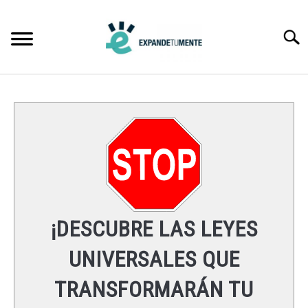
Skip
to
Searc
content
FRASES
ÉXITO
MENTE
ESPIRITUALIDAD
¡DESCUBRE LAS LEYES
LEYES UNIVERSALES
UNIVERSALES QUE
TRANSFORMARÁN TU
RECURSOS