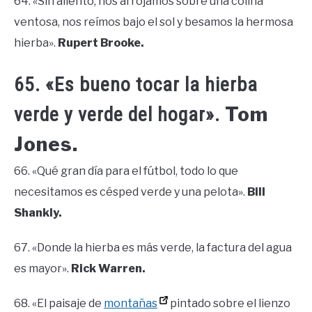
64. «Sin aliento, nos arrojamos sobre una colina
ventosa, nos reímos bajo el sol y besamos la hermosa
hierba».
Rupert Brooke.
65. «Es bueno tocar la hierba
Tom
verde y verde del hogar».
Jones.
66. «Qué gran día para el fútbol, ​​todo lo que
necesitamos es césped verde y una pelota».
Bill
Shankly.
67. «Donde la hierba es más verde, la factura del agua
es mayor».
Rick Warren.
68. «El paisaje de
montañas
pintado sobre el lienzo