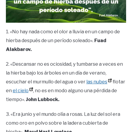
1. «No hay nada como el olor a lluvia en un campo de
hierba después de un período soleado».
Fuad
Alakbarov.
2. «Descansar no es ociosidad, y tumbarse a veces en
la hierba bajo los árboles en un día de verano,
escuchar el murmullo del agua o ver
las nubes
flotar
en
el cielo
, no es en modo alguno una pérdida de
tiempo».
John Lubbock.
3. «Era junio y el mundo olía a rosas. La luz del sol era
como oro en polvo sobre la ladera cubierta de
hierba».
Maud Hart Lovelace.