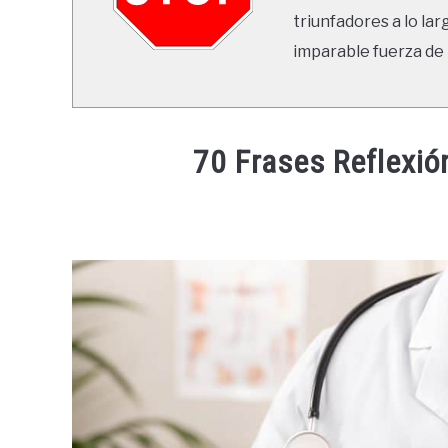
triunfadores a lo lar
imparable fuerza de 
70 Frases Reflexi
Written
by
Ricardo
in
Frases