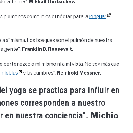
de la Tierra”.
Mikhail Gorbachev.
 los pulmones como lo es el néctar para la
lengua”
.
e a sí misma. Los bosques son el pulmón de nuestra
tra gente”.
Franklin D. Roosevelt.
me pertenezco a mí mismo ni a mi vista. No soy más que
s
nieblas
y las cumbres”.
Reinhold Messner.
del yoga se practica para influir en
mones corresponden a nuestro
Michio
ir en nuestra conciencia”.