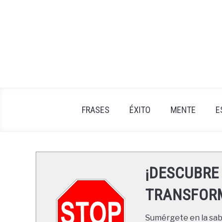
Skip
to
content
FRASES
ÉXITO
MENTE
E
¡DESCUBRE
TRANSFORM
Sumérgete en la sabi