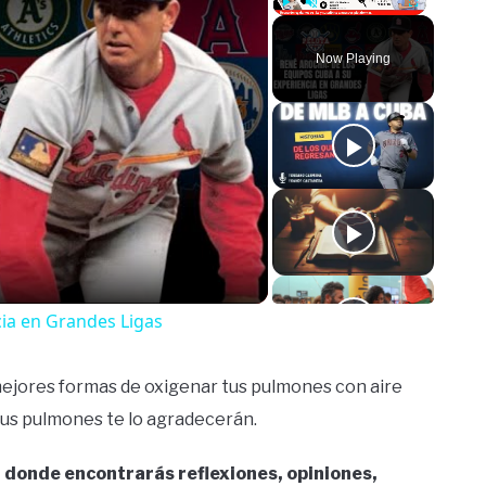
Play
Unmute
Fullscreen
Now Playing
o
cia en Grandes Ligas
 mejores formas de oxigenar tus pulmones con aire
, tus pulmones te lo agradecerán.
 donde encontrarás reflexiones, opiniones,