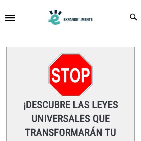
Skip
to
Searc
content
FRASES
ÉXITO
MENTE
ESPIRITUALIDAD
¡DESCUBRE LAS LEYES
LEYES UNIVERSALES
UNIVERSALES QUE
TRANSFORMARÁN TU
RECURSOS