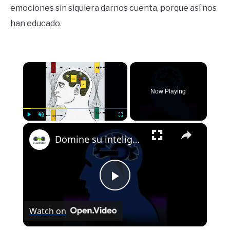
emociones sin siquiera darnos cuenta, porque así nos
han educado.
×
Now Playing
×
Play
Unmute
Fullscreen
Domine su inteligencia emocional: una guía para desbloquear el éxito
Play
Watch on
Video