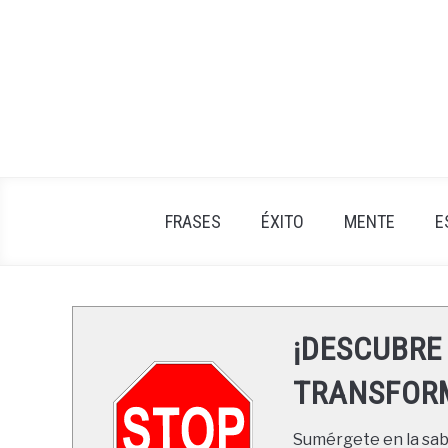
Skip
to
content
FRASES
ÉXITO
MENTE
E
¡DESCUBRE
TRANSFORM
Sumérgete en la sabi