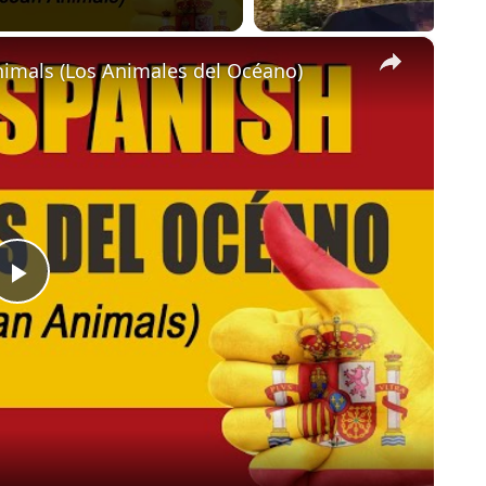
×
imals (Los Animales del Océano)
Play
Video