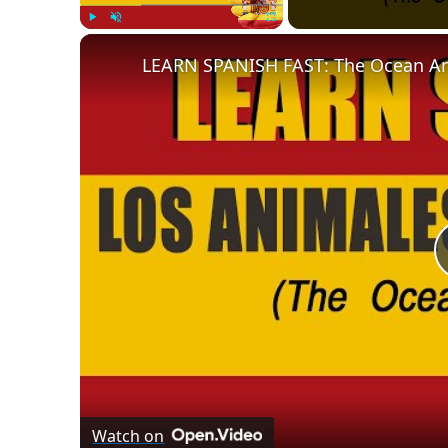
Play
Unmute
Fullscreen
LEARN SPANISH FAST: The Ocean An
Watch on