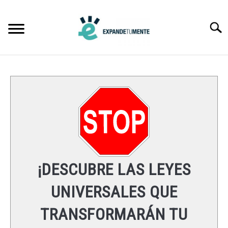
Skip
to
Searc
content
FRASES
ÉXITO
MENTE
ESPIRITUALIDAD
¡DESCUBRE LAS LEYES
LEYES UNIVERSALES
UNIVERSALES QUE
TRANSFORMARÁN TU
RECURSOS