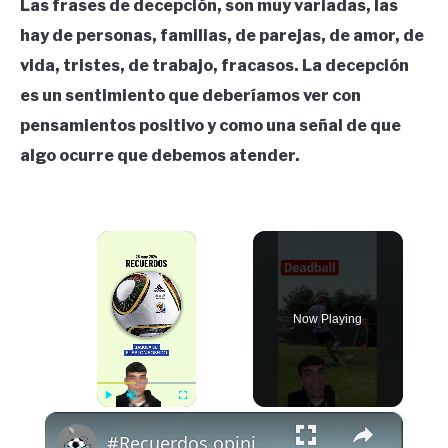
Las frases de decepción, son muy variadas, las
hay de personas, familias, de parejas, de amor, de
vida, tristes, de trabajo, fracasos. La decepción
es un sentimiento que deberíamos ver con
pensamientos positivo y como una señal de que
algo ocurre que debemos atender.
×
Now Playing
×
Play
Unmute
Fullscreen
#Recuerdos opiniones? Ig: pausegarrra #futbol #cullera #jabulani #mundial