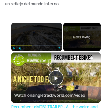
un reflejo del mundo interno.
×
Now Playing
×
Play
Unmute
Fullscreen
Recumbent eMTB? TRAILER - All the weird and the cooky in one tri-wheeled package
Play
Watch on
singletrackworld.com/video
Video
Recumbent eMTB? TRAILER - All the weird and