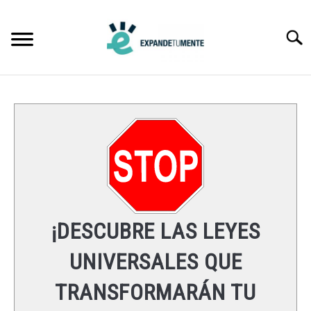
Skip
to
Searc
content
FRASES
ÉXITO
MENTE
ESPIRITUALIDAD
¡DESCUBRE LAS LEYES
LEYES UNIVERSALES
UNIVERSALES QUE
TRANSFORMARÁN TU
RECURSOS