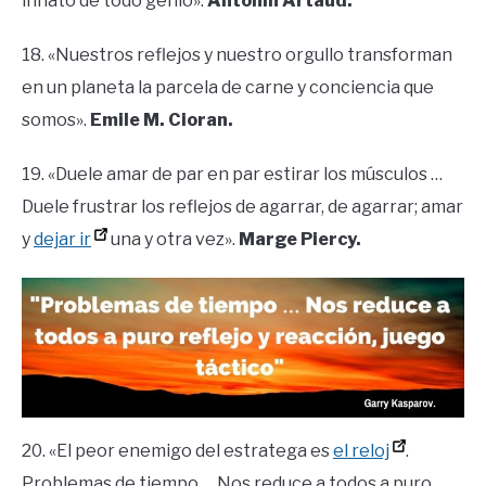
innato de todo genio».
Antonin Artaud.
18. «Nuestros reflejos y nuestro orgullo transforman
en un planeta la parcela de carne y conciencia que
somos».
Emile M. Cioran.
19. «Duele amar de par en par estirar los músculos …
Duele frustrar los reflejos de agarrar, de agarrar; amar
y
dejar ir
una y otra vez».
Marge Piercy.
20. «El peor enemigo del estratega es
el reloj
.
Problemas de tiempo … Nos reduce a todos a puro