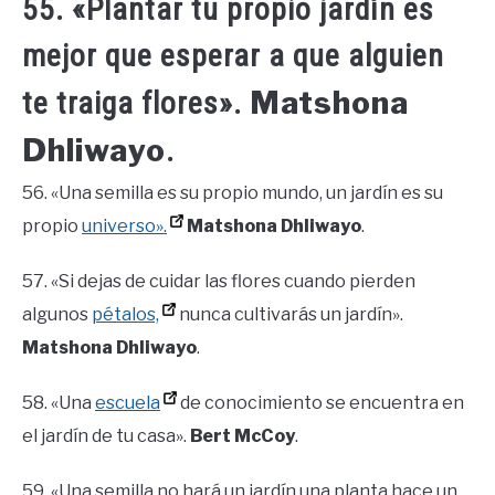
55. «Plantar tu propio jardín es
mejor que esperar a que alguien
Matshona
te traiga flores».
Dhliwayo
.
56. «Una semilla es su propio mundo, un jardín es su
propio
universo».
Matshona Dhliwayo
.
57. «Si dejas de cuidar las flores cuando pierden
algunos
pétalos,
nunca cultivarás un jardín».
Matshona Dhliwayo
.
58. «Una
escuela
de conocimiento se encuentra en
el jardín de tu casa».
Bert McCoy
.
59. «Una semilla no hará un jardín una planta hace un