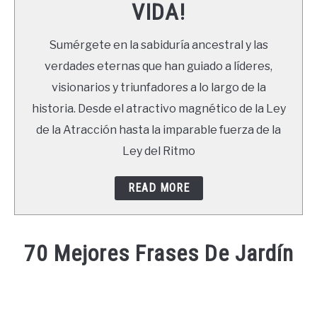
VIDA!
LIBROS
Sumérgete en la sabiduría ancestral y las
NEWSLETTER
verdades eternas que han guiado a líderes,
visionarios y triunfadores a lo largo de la
DUDAS
historia. Desde el atractivo magnético de la Ley
de la Atracción hasta la imparable fuerza de la
Ley del Ritmo
READ MORE
70 Mejores Frases De Jardín
Written
by
Ricardo