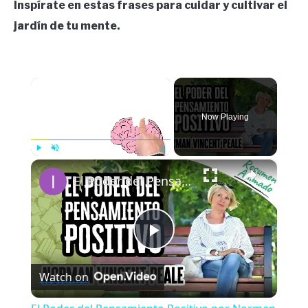
Inspírate en estas frases para cuidar y cultivar el
jardín de tu mente.
×
Now Playing
×
Play
Unmute
Fullscreen
El Poder del Pensamiento Positivo por Norman Vincent Peale | Resúmenes de Libros
Play
Watch on
Video