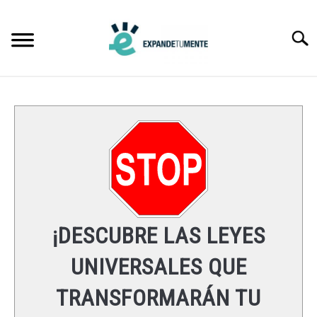
Skip
to
Searc
content
FRASES
ÉXITO
MENTE
ESPIRITUALIDAD
¡DESCUBRE LAS LEYES
LEYES UNIVERSALES
UNIVERSALES QUE
TRANSFORMARÁN TU
RECURSOS