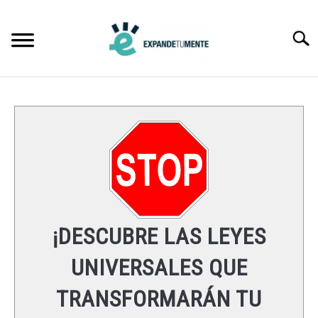
Skip
to
Searc
content
FRASES
ÉXITO
MENTE
ESPIRITUALIDAD
¡DESCUBRE LAS LEYES
LEYES UNIVERSALES
UNIVERSALES QUE
TRANSFORMARÁN TU
RECURSOS