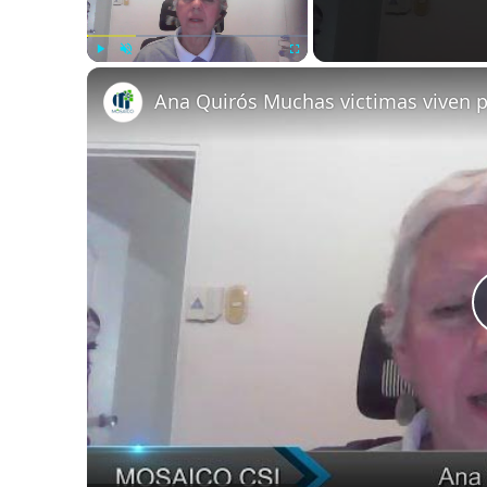
Play
Unmute
Fullscreen
Ana Quirós Muchas victimas viven p