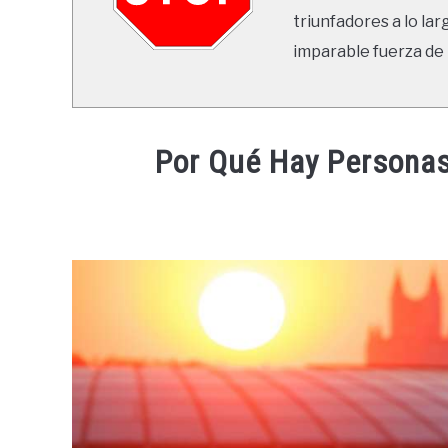
triunfadores a lo lar
imparable fuerza de 
Por Qué Hay Personas
Written
by
Ricardo
in
Mente