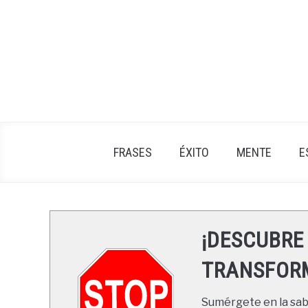
Skip
to
content
FRASES
ÉXITO
MENTE
E
¡DESCUBRE
TRANSFORM
Sumérgete en la sabi