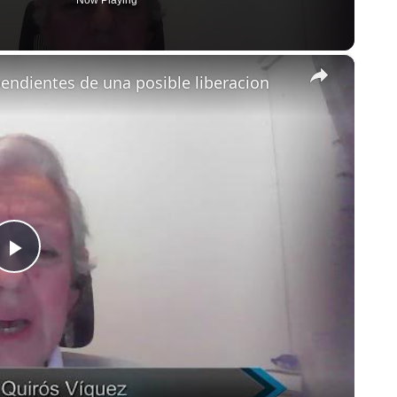
Now Playing
×
endientes de una posible liberacion
Play
Video