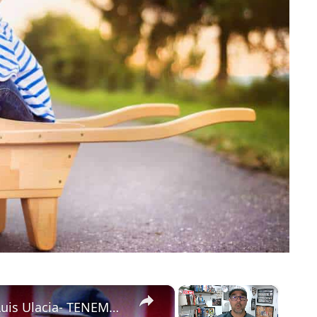
×
×
¿Quién fue mejor? Germán Mesa o Luis Ulacia- TENEMOS UNA RESPUESTA