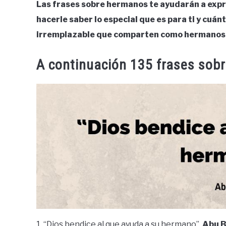
Las frases sobre hermanos te ayudarán a exp
hacerle saber lo especial que es para ti y cuán
irremplazable que comparten como hermanos
A continuación 135 frases sob
1. “Dios bendice al que ayuda a su hermano”.
Abu B