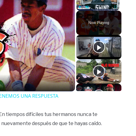
Play
Unmute
Fullscreen
Now Playing
o
- TENEMOS UNA RESPUESTA
n tiempos difíciles tus hermanos nunca te
e nuevamente después de que te hayas caído.