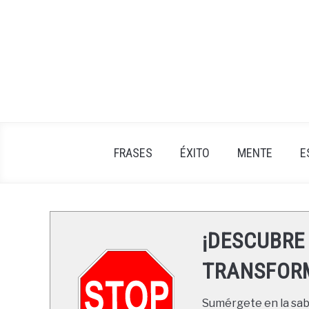
Skip
to
content
FRASES
ÉXITO
MENTE
E
¡DESCUBRE
TRANSFORM
Sumérgete en la sabi