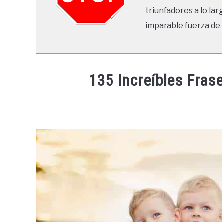
triunfadores a lo lar
imparable fuerza de 
135 Increíbles Fra
Written
by
Ricardo
in
Frases