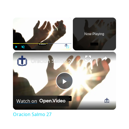
×
Now Playing
×
Play
Unmute
Fullscreen
Oracion Salmo 27
Play
Watch on
Video
Oracion Salmo 27