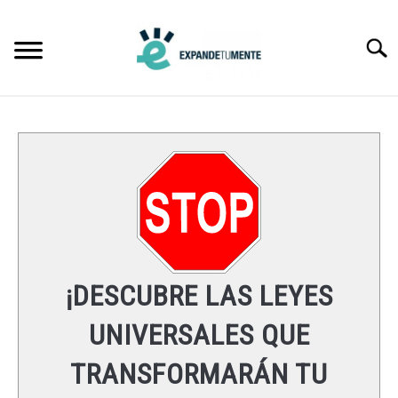
Skip
to
Searc
content
FRASES
ÉXITO
MENTE
ESPIRITUALIDAD
¡DESCUBRE LAS LEYES
LEYES UNIVERSALES
UNIVERSALES QUE
TRANSFORMARÁN TU
RECURSOS