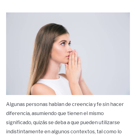
by
Ricardo
in
Espiritualidad
Algunas personas hablan de creencia y fe sin hacer
diferencia, asumiendo que tienen el mismo
significado, quizás se deba a que pueden utilizarse
indistintamente en algunos contextos, tal como lo