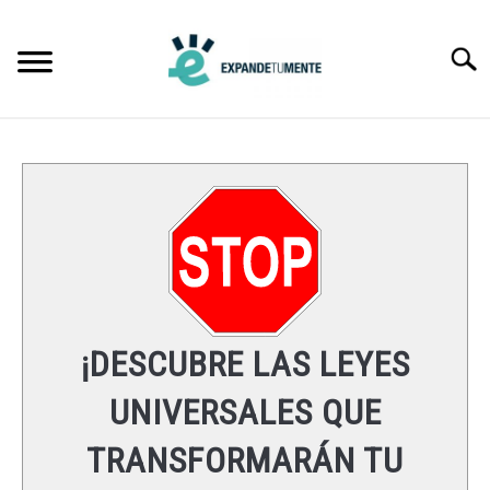
Skip
to
Searc
content
FRASES
ÉXITO
MENTE
ESPIRITUALIDAD
¡DESCUBRE LAS LEYES
LEYES UNIVERSALES
UNIVERSALES QUE
TRANSFORMARÁN TU
RECURSOS