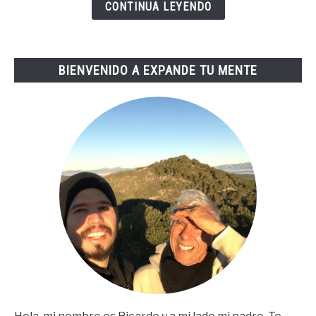
Vida
CONTINUA LEYENDO
De
Tai
Lopez
BIENVENIDO A EXPANDE TU MENTE
(67
Steps
En
Español)