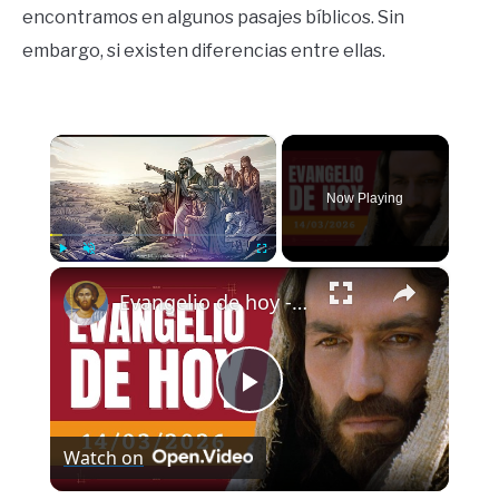
encontramos en algunos pasajes bíblicos. Sin
embargo, si existen diferencias entre ellas.
×
Now Playing
×
Play
Unmute
Fullscreen
Evangelio de hoy - Sábado 14 de marzo de 2026 - Lucas 18:9-14 - Biblia Católica
Play
Watch on
Video