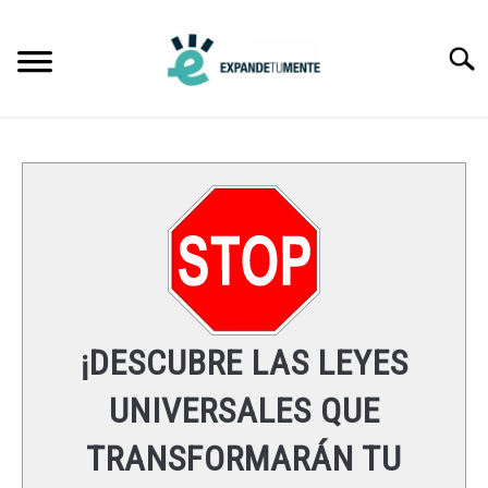
Skip
to
Searc
content
FRASES
ÉXITO
MENTE
ESPIRITUALIDAD
¡DESCUBRE LAS LEYES
LEYES UNIVERSALES
UNIVERSALES QUE
TRANSFORMARÁN TU
RECURSOS