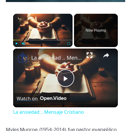
×
Now Playing
×
Play
Unmute
Fullscreen
La ansiedad .. Mensaje Cristiano
Play
Watch on
Video
La ansiedad .. Mensaje Cristiano
Myles Munroe, (1954-2014), fue pastor evangélico,