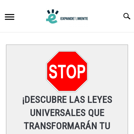
Skip
to
Searc
content
FRASES
ÉXITO
MENTE
ESPIRITUALIDAD
¡DESCUBRE LAS LEYES
LEYES UNIVERSALES
UNIVERSALES QUE
TRANSFORMARÁN TU
RECURSOS