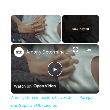
×
Now Playing
×
Play
Unmute
Fullscreen
Amor y Determinación: Claves de las Parejas que Superan Obstáculos
Play
Watch on
Video
Amor y Determinación: Claves de las Parejas
que Superan Obstáculos