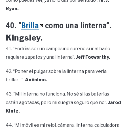
como puedes ver, ya no lo das por sentado”.
M. J.
Ryan.
40. “
Brilla
como una linterna”.
Kingsley.
41. “Podrías ser un campesino sureño si ir al baño
requiere zapatos y una linterna”.
Jeff Foxworthy.
42. “Poner el pulgar sobre la linterna para verla
brillar…”.
Anónimo.
43. “Mi linterna no funciona. No sé si las baterías
están agotadas, pero mi suegra seguro que no”.
Jarod
Kintz.
44. “Mi móvil es mi reloj, cámara, linterna, calculadora