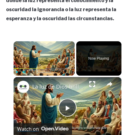
donde la luz representa el conocimiento y la
oscuridad la ignorancia o la luz representa la
esperanza y la oscuridad las circunstancias.
×
Now Playing
×
Play
Unmute
Fullscreen
La luz de Dios brilla más fuerte en la oscuridad.
Play
Watch on
Video