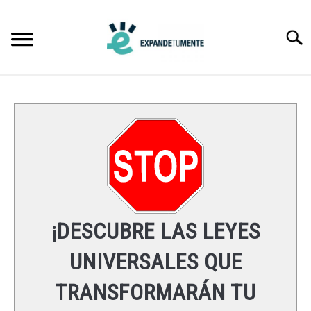
Skip
to
Searc
content
FRASES
ÉXITO
MENTE
ESPIRITUALIDAD
¡DESCUBRE LAS LEYES
LEYES UNIVERSALES
UNIVERSALES QUE
TRANSFORMARÁN TU
RECURSOS