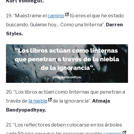
Kurt Vonnegut.
19. “Muéstrame el
camino
tú eres el que he estado
buscando. Guíame hoy… Como una linterna”.
Darren
Styles.
20. “Los libros actúan como linternas que penetran a
través de
la niebla
de la ignorancia”.
Atmaja
Bandyopadhyay.
21. “Los reflectores deben colocarse en los árboles
cada 50 pies para que las personas puedan
caminar