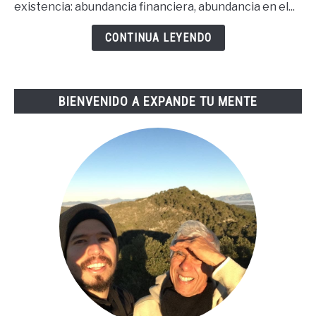
existencia: abundancia financiera, abundancia en el...
Buena
Vida
CONTINUA LEYENDO
De
Tai
Lopez
BIENVENIDO A EXPANDE TU MENTE
(67
Steps
En
Español)