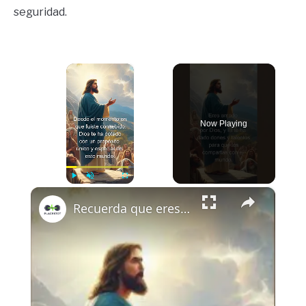
seguridad.
×
Now Playing
×
Play
Unmute
Fullscreen
Recuerda que eres una creación maravillosa de Dios, destinada a brillar con su luz y amor.