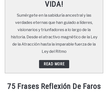
VIDA!
LIBROS
Sumérgete en la sabiduría ancestral y las
NEWSLETTER
verdades eternas que han guiado a líderes,
visionarios y triunfadores a lo largo de la
DUDAS
historia. Desde el atractivo magnético de la Ley
de la Atracción hasta la imparable fuerza de la
Ley del Ritmo
READ MORE
75 Frases Reflexión De Faros
Written
by
Ricardo