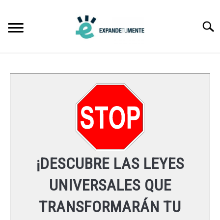
Skip
to
Searc
content
FRASES
ÉXITO
MENTE
ESPIRITUALIDAD
¡DESCUBRE LAS LEYES
LEYES UNIVERSALES
UNIVERSALES QUE
TRANSFORMARÁN TU
RECURSOS