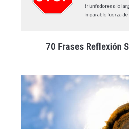
triunfadores a lo lar
imparable fuerza de 
70 Frases Reflexión 
Written
by
Ricardo
in
Frases