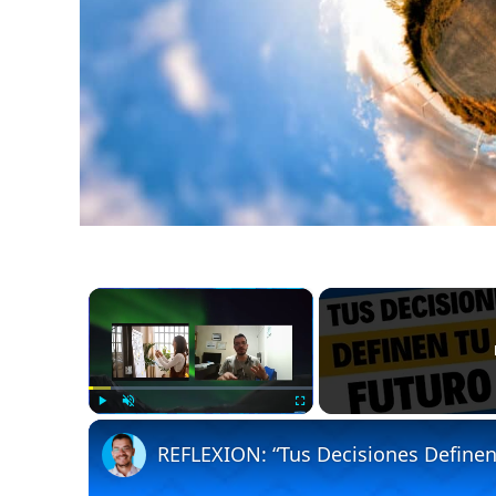
×
Play
Unmute
Fullscreen