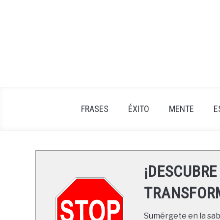
Skip
to
content
FRASES
ÉXITO
MENTE
E
¡DESCUBRE
TRANSFORM
Sumérgete en la sabi