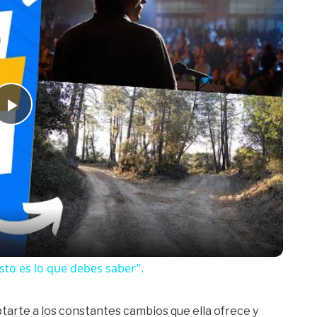
Play
Video
sto es lo que debes saber”.
ptarte a los constantes cambios que ella ofrece y