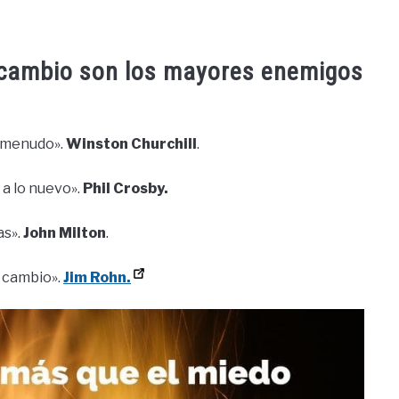
l cambio son los mayores enemigos
a menudo».
Winston Churchill
.
 a lo nuevo».
Phil Crosby.
as».
John Milton
.
l cambio».
Jim Rohn.