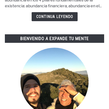
abundancia en los 4 pilares fundamentales de la
La
existencia: abundancia financiera, abundancia en el...
Buena
Vida
CONTINUA LEYENDO
De
Tai
Lopez
BIENVENIDO A EXPANDE TU MENTE
(67
Steps
En
Español)