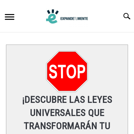
Skip
to
Searc
content
FRASES
ÉXITO
MENTE
ESPIRITUALIDAD
¡DESCUBRE LAS LEYES
LEYES UNIVERSALES
UNIVERSALES QUE
TRANSFORMARÁN TU
RECURSOS