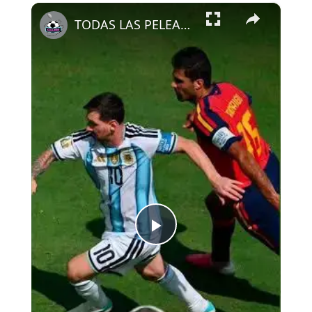
×
Play
Unmute
Fullscreen
TODAS LAS PELEAS EN LA FINAL DEL MUNDIAL
Play
Video