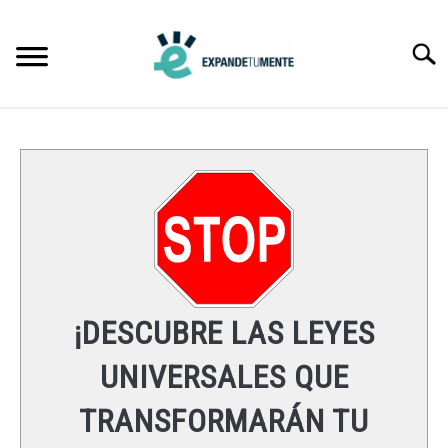
Skip
to
Searc
content
FRASES
ÉXITO
MENTE
ESPIRITUALIDAD
¡DESCUBRE LAS LEYES
LEYES UNIVERSALES
UNIVERSALES QUE
TRANSFORMARÁN TU
RECURSOS