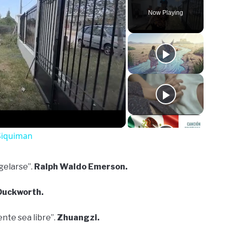
Now Playing
o
Siquiman
ngelarse”.
Ralph Waldo Emerson.
 Duckworth.
ente sea libre”.
Zhuangzi.