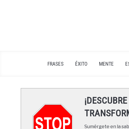
Skip
to
content
FRASES
ÉXITO
MENTE
E
¡DESCUBRE
TRANSFORM
Sumérgete en la sabi