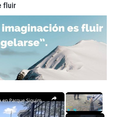
 fluir
×
×
Antonella Menem: Recuperé mi casa en Parque Siquiman
Play
Unmute
Fullscreen