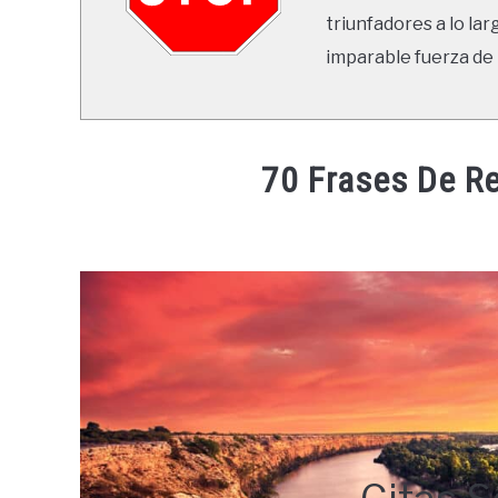
triunfadores a lo lar
imparable fuerza de 
70 Frases De Re
Written
by
Ricardo
in
Frases