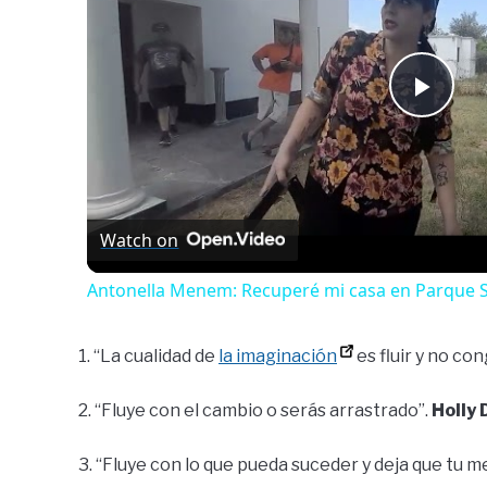
Play
Vide
Watch on
Antonella Menem: Recuperé mi casa en Parque 
1. “La cualidad de
la imaginación
es fluir y no co
2. “Fluye con el cambio o serás arrastrado”.
Holly
3. “Fluye con lo que pueda suceder y deja que tu m