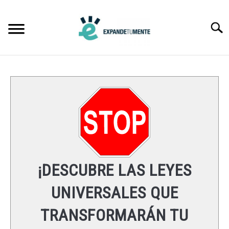
Skip
to
Searc
content
FRASES
ÉXITO
MENTE
ESPIRITUALIDAD
¡DESCUBRE LAS LEYES
LEYES UNIVERSALES
UNIVERSALES QUE
TRANSFORMARÁN TU
RECURSOS