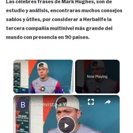
Las célebres frases de Mark Hughes, son de
estudio y análisis, encontraras muchos consejos
sabios y útiles, por considerar a Herbalife la
tercera compañía multinivel más grande del
mundo con presencia en 90 países.
×
Now Playing
×
Play
Unmute
Fullscreen
Entrevista a Yariel Rodríguez luego de su apertura en el World Baseball Classic