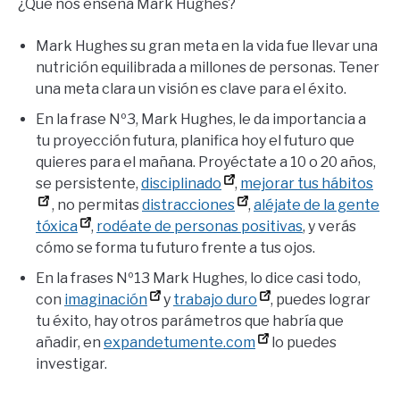
¿Qué nos enseña Mark Hughes?
Mark Hughes su gran meta en la vida fue llevar una
nutrición equilibrada a millones de personas. Tener
una meta clara un visión es clave para el éxito.
En la frase Nº3, Mark Hughes, le da importancia a
tu proyección futura, planifica hoy el futuro que
quieres para el mañana. Proyéctate a 10 o 20 años,
se persistente,
disciplinado
,
mejorar tus hábitos
, no permitas
distracciones
,
aléjate de la gente
tóxica
,
rodéate de personas positivas
, y verás
cómo se forma tu futuro frente a tus ojos.
En la frases Nº13 Mark Hughes, lo dice casi todo,
con
imaginación
y
trabajo duro
, puedes lograr
tu éxito, hay otros parámetros que habría que
añadir, en
expandetumente.com
lo puedes
investigar.