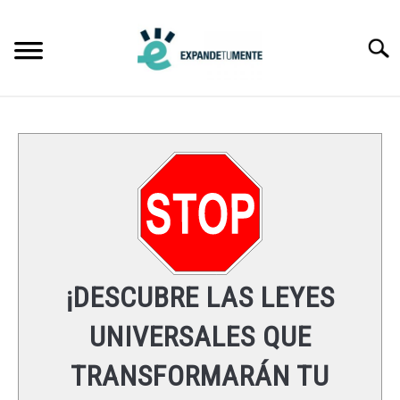
Skip
to
Searc
content
FRASES
ÉXITO
MENTE
ESPIRITUALIDAD
¡DESCUBRE LAS LEYES
LEYES UNIVERSALES
UNIVERSALES QUE
TRANSFORMARÁN TU
RECURSOS