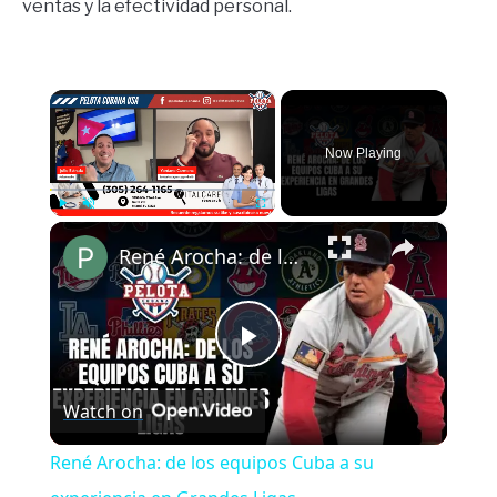
ventas y la efectividad personal.
×
Now Playing
×
Play
Unmute
Fullscreen
René Arocha: de los equipos Cuba a su experiencia en Grandes Ligas
Play
Watch on
Video
René Arocha: de los equipos Cuba a su