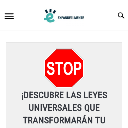
Skip
to
Searc
content
FRASES
ÉXITO
MENTE
ESPIRITUALIDAD
¡DESCUBRE LAS LEYES
LEYES UNIVERSALES
UNIVERSALES QUE
TRANSFORMARÁN TU
RECURSOS