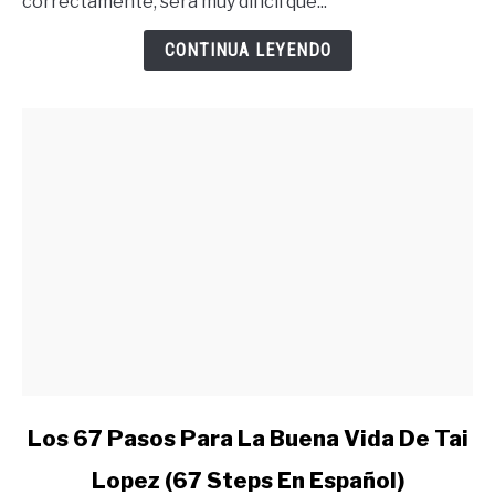
correctamente, será muy difícil que...
Debes
Merecer
CONTINUA LEYENDO
Lo
Quieres
link
Los 67 Pasos Para La Buena Vida De Tai
to
Lopez (67 Steps En Español)
Los