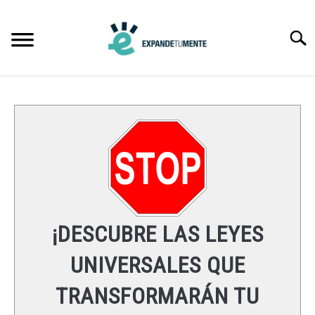
Skip
to
Searc
content
FRASES
ÉXITO
MENTE
ESPIRITUALIDAD
¡DESCUBRE LAS LEYES
LEYES UNIVERSALES
UNIVERSALES QUE
TRANSFORMARÁN TU
RECURSOS