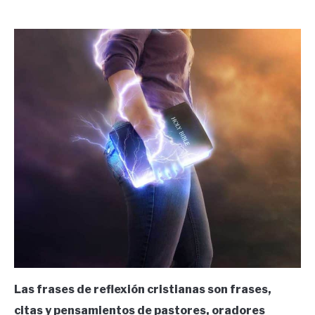
by
Ricardo
in
Frases
Las frases de reflexión cristianas son frases,
citas y pensamientos de pastores, oradores