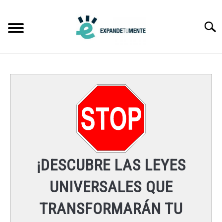
Skip
to
Searc
content
FRASES
ÉXITO
MENTE
ESPIRITUALIDAD
¡DESCUBRE LAS LEYES
LEYES UNIVERSALES
UNIVERSALES QUE
TRANSFORMARÁN TU
RECURSOS