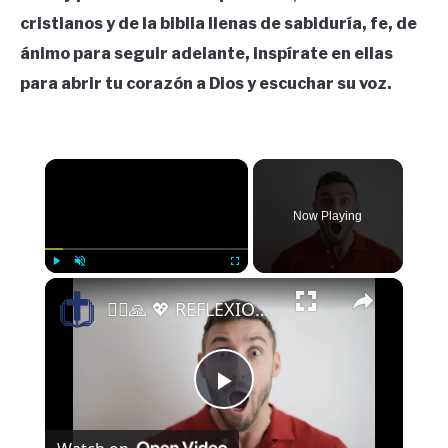
cristianos y de la biblia llenas de sabiduría, fe, de
ánimo para seguir adelante, inspírate en ellas
para abrir tu corazón a Dios y escuchar su voz.
×
Now Playing
×
Play
Unmute
Fullscreen
🤦‍♂️🙏 💖 REFLEXIONES DIARIAS DE LA VIDA: NO LO CREERAS #dios #shorts #diosesbueno #reflexion
Play