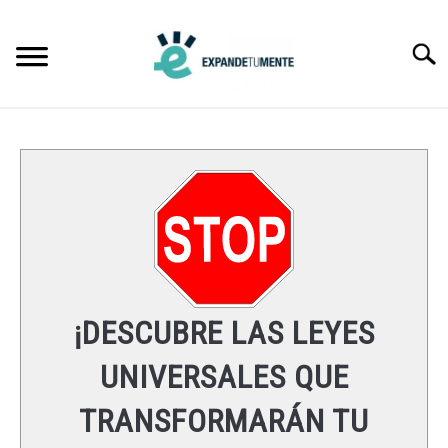
Skip
to
Searc
content
FRASES
ÉXITO
MENTE
ESPIRITUALIDAD
¡DESCUBRE LAS LEYES
LEYES UNIVERSALES
UNIVERSALES QUE
TRANSFORMARÁN TU
RECURSOS