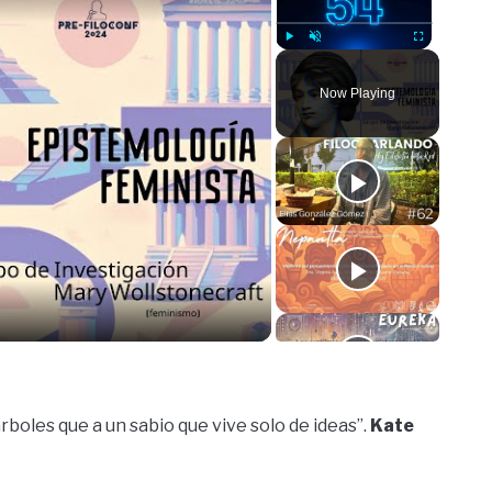
Play
Unmute
Fullscreen
Now Playing
o
rboles que a un sabio que vive solo de ideas”.
Kate