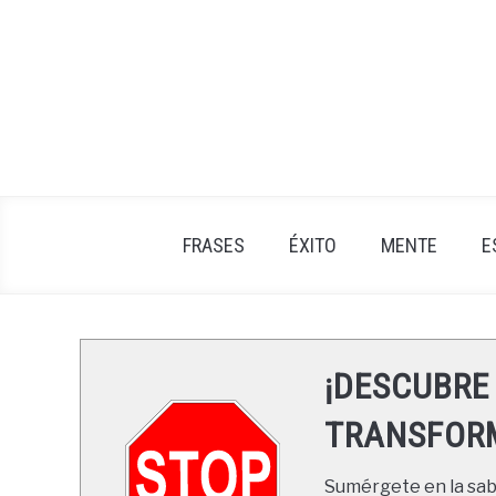
Skip
to
content
FRASES
ÉXITO
MENTE
E
¡DESCUBRE
TRANSFORM
Sumérgete en la sabi