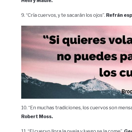
Henry Maule.
9. “Cría cuervos, y te sacarán los ojos”.
Refrán esp
10. “En muchas tradiciones, los cuervos son mensa
Robert Moss.
11. “El cuervo llora la oveja y luego se la come”.
Ge