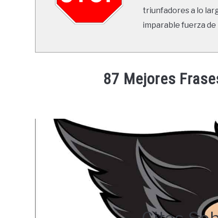
triunfadores a lo lar
imparable fuerza de 
87 Mejores Frase
Written
by
Ricardo
in
Frases