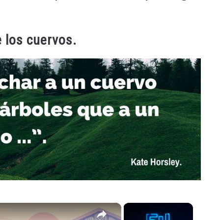
 los cuervos.
×
×