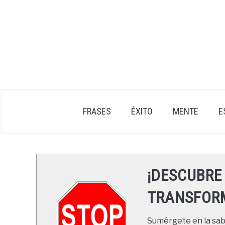
Skip
to
content
FRASES
ÉXITO
MENTE
E
¡DESCUBRE
TRANSFORM
Sumérgete en la sabi