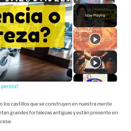
Play
Unmute
Fullscreen
Now Playing
o
o pereza?
l o los castillos que se construyen en nuestra mente
sentan grandes fortalezas antiguas y están presente en
cesa.