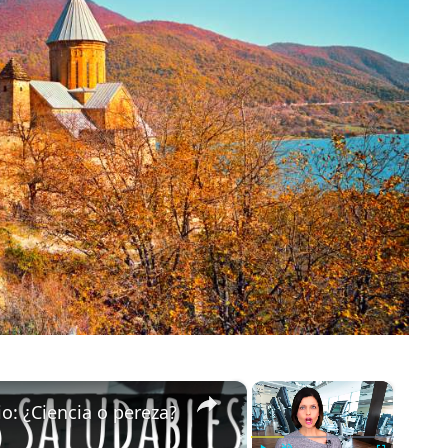
×
×
io: ¿Ciencia o pereza?