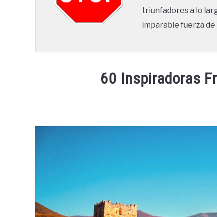
triunfadores a lo lar
imparable fuerza de 
60 Inspiradoras F
Written
by
Ricardo
in
Frases