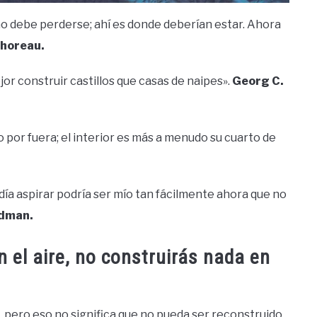
jo no debe perderse; ahí es donde deberían estar. Ahora
Thoreau.
ejor construir castillos que casas de naipes».
Georg C.
 por fuera; el interior es más a menudo su cuarto de
podía aspirar podría ser mío tan fácilmente ahora que no
dman.
n el aire, no construirás nada en
, pero eso no significa que no pueda ser reconstruido,