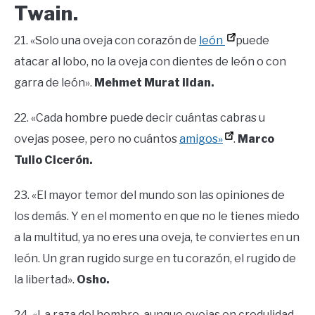
Twain.
21. «Solo una oveja con corazón de
león
puede
atacar al lobo, no la oveja con dientes de león o con
garra de león».
Mehmet Murat ildan.
22. «Cada hombre puede decir cuántas cabras u
ovejas posee, pero no cuántos
amigos»
.
Marco
Tulio Cicerón.
23. «El mayor temor del mundo son las opiniones de
los demás. Y en el momento en que no le tienes miedo
a la multitud, ya no eres una oveja, te conviertes en un
león. Un gran rugido surge en tu corazón, el rugido de
la libertad».
Osho.
24. «La raza del hombre, aunque ovejas en credulidad,