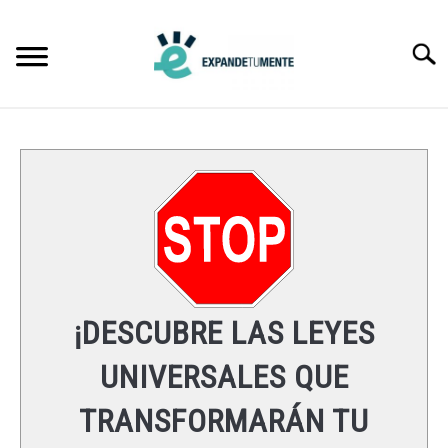
Skip
to
Searc
content
FRASES
ÉXITO
MENTE
ESPIRITUALIDAD
¡DESCUBRE LAS LEYES
LEYES UNIVERSALES
UNIVERSALES QUE
TRANSFORMARÁN TU
RECURSOS