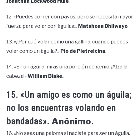
Jonathan Lockwood Huie
.
12. «Puedes correr con pavos, pero se necesita mayor
fuerza para volar con águilas».
Matshona Dhliwayo
.
13. «¿Por qué volar como una gallina, cuando puedes
volar como un águila?»
Pío de Pietrelcina
.
14. «En un águila miras una porción de genio. ¡Alza la
cabeza!»
William Blake.
15. «Un amigo es como un águila;
no los encuentras volando en
Anónimo
bandadas».
.
16. «No seas una paloma si naciste para ser un águila.