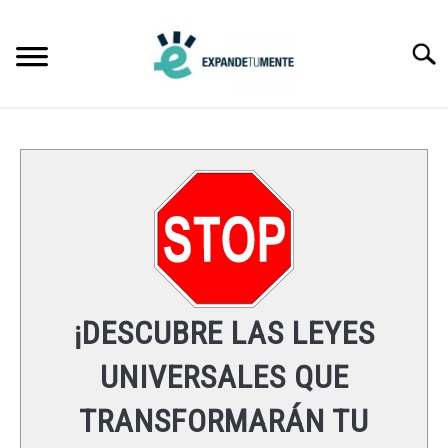
Skip
to
Searc
content
FRASES
ÉXITO
MENTE
ESPIRITUALIDAD
¡DESCUBRE LAS LEYES
LEYES UNIVERSALES
UNIVERSALES QUE
TRANSFORMARÁN TU
RECURSOS