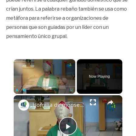
crían juntos. La palabra rebaño también se usa como
metáfora para referirse a organizaciones de
personas que son guiadas por un líder con un
pensamiento único grupal.
×
Now Playing
×
Play
Unmute
Fullscreen
Homilía de monseñor Silvio Báez XIV Domingo del tiempo ordinario 5 de julio 2026
Play