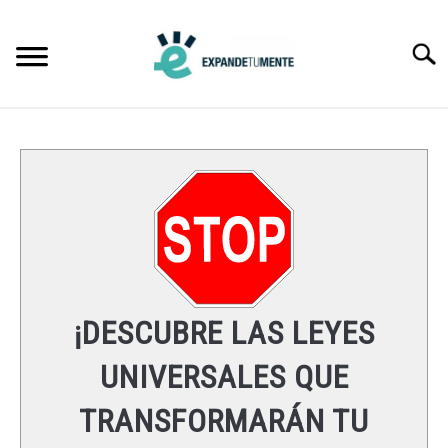
Skip
to
Searc
content
FRASES
ÉXITO
MENTE
ESPIRITUALIDAD
¡DESCUBRE LAS LEYES
LEYES UNIVERSALES
UNIVERSALES QUE
TRANSFORMARÁN TU
RECURSOS