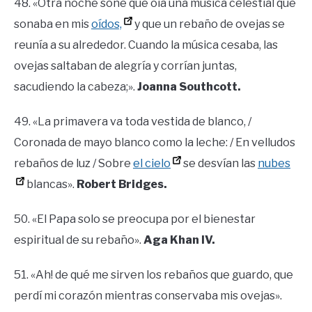
48. «Otra noche soñé que oía una música celestial que
sonaba en mis
oídos,
y que un rebaño de ovejas se
reunía a su alrededor. Cuando la música cesaba, las
ovejas saltaban de alegría y corrían juntas,
sacudiendo la cabeza;».
Joanna Southcott.
49. «La primavera va toda vestida de blanco, /
Coronada de mayo blanco como la leche: / En velludos
rebaños de luz / Sobre
el cielo
se desvían las
nubes
blancas».
Robert Bridges.
50. «El Papa solo se preocupa por el bienestar
espiritual de su rebaño».
Aga Khan IV.
51. «Ah! de qué me sirven los rebaños que guardo, que
perdí mi corazón mientras conservaba mis ovejas».