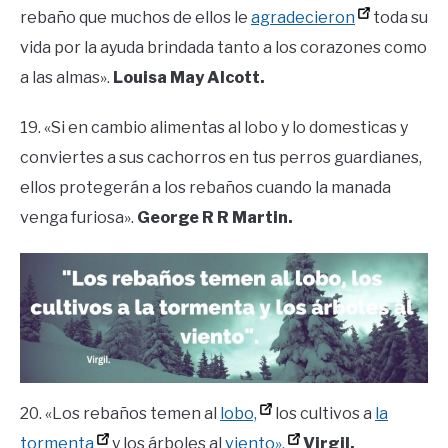
rebaño que muchos de ellos le
agradecieron
toda su
vida por la ayuda brindada tanto a los corazones como
a las almas».
Louisa May Alcott.
19. «Si en cambio alimentas al lobo y lo domesticas y
conviertes a sus cachorros en tus perros guardianes,
ellos protegerán a los rebaños cuando la manada
venga furiosa».
George R R Martin.
20. «Los rebaños temen al
lobo,
los cultivos a
la
tormenta
y los árboles al
viento».
Virgil.