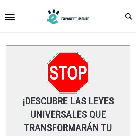
Skip
to
Searc
content
FRASES
ÉXITO
MENTE
ESPIRITUALIDAD
¡DESCUBRE LAS LEYES
LEYES UNIVERSALES
UNIVERSALES QUE
TRANSFORMARÁN TU
RECURSOS