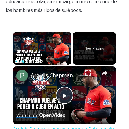
educación escolar, sin embargo murió como uno de
los hombres más ricos de su época.
×
Now Playing
×
Play
Unmute
Fullscreen
Aroldis Chapman vuelve a poner a Cuba en alto ¿Es el mejor pelotero cubano de este siglo?
Play
Watch on
Video
Aroldis Chapman vuelve a poner a Cuba en alto