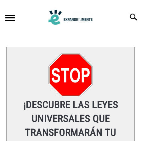
Skip
to
Searc
content
FRASES
ÉXITO
MENTE
ESPIRITUALIDAD
¡DESCUBRE LAS LEYES
LEYES UNIVERSALES
UNIVERSALES QUE
TRANSFORMARÁN TU
RECURSOS