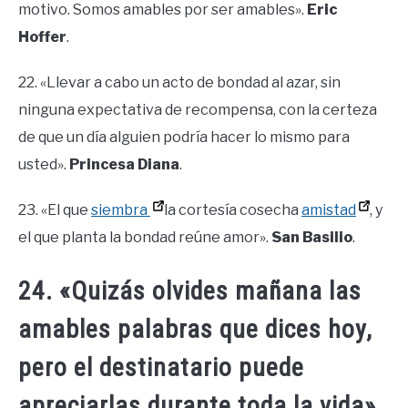
motivo. Somos amables por ser amables».
Eric
Hoffer
.
22. «Llevar a cabo un acto de bondad al azar, sin
ninguna expectativa de recompensa, con la certeza
de que un día alguien podría hacer lo mismo para
usted».
Princesa Diana
.
23. «El que
siembra
la cortesía cosecha
amistad
, y
el que planta la bondad reúne amor».
San Basilio
.
24. «Quizás olvides mañana las
amables palabras que dices hoy,
pero el destinatario puede
apreciarlas durante toda la vida».