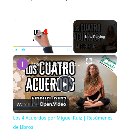
×
Now Playing
×
Play
Unmute
Fullscreen
Los 4 Acuerdos por Miguel Ruiz | Resúmenes de Libros
Play
Watch on
Video
Los 4 Acuerdos por Miguel Ruiz | Resúmenes
de Libros