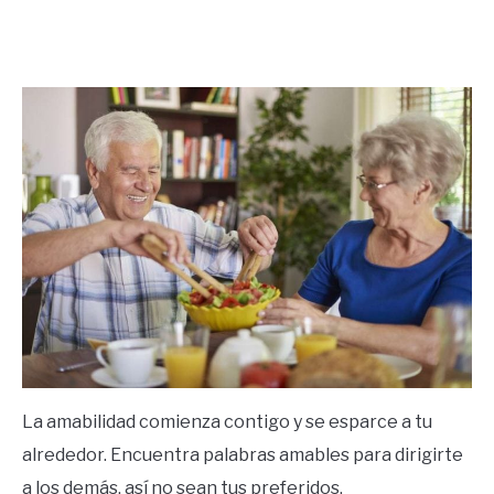
Written
by
Ricardo
in
Frases
La amabilidad comienza contigo y se esparce a tu
alrededor. Encuentra palabras amables para dirigirte
a los demás, así no sean tus preferidos.