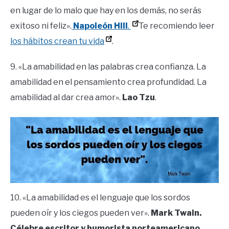
en lugar de lo malo que hay en los demás, no serás
exitoso ni feliz».
Napoleón Hill
.
Te recomiendo leer
los hábitos crean tu vida
.
9. «La amabilidad en las palabras crea confianza. La
amabilidad en el pensamiento crea profundidad. La
amabilidad al dar crea amor».
Lao Tzu
.
10. «La amabilidad es el lenguaje que los sordos
pueden oír y los ciegos pueden ver».
Mark Twain.
Célebre escritor y humorista norteamericano
.